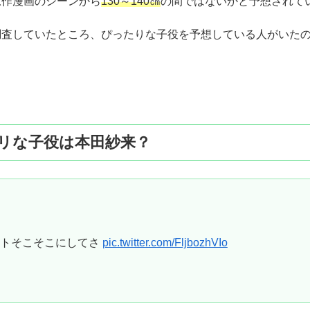
原作漫画のシーンから
130～140㎝
の間ではないかと予想されて
調査していたところ、ぴったりな子役を予想している人がいた
リな子役は本田紗来？
ートそこそこにしてさ
pic.twitter.com/FljbozhVIo