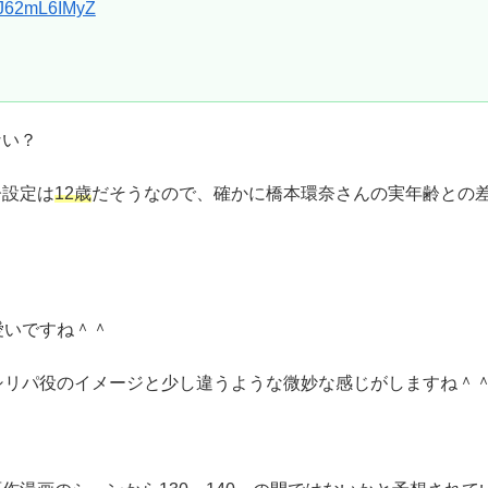
m/J62mL6IMyZ
ない？
齢設定は
12歳
だそうなので、確かに橋本環奈さんの実年齢との
愛いですね＾＾
シリパ役のイメージと少し違うような微妙な感じがしますね＾