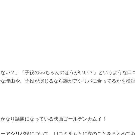
ない？」「子役の○○ちゃんのほうがいい？」というような口
妙な理由や、子役が演じるなら誰がアシリパに合ってるかを検
、かなり話題になっている映画ゴールデンカムイ！
ター
アシリパ
役について、口コミをもとに次のことをまとめて