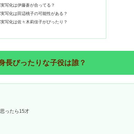
パ実写化は伊藤蒼が合ってる？
パ実写化は田辺桃子の可能性がある？
パ実写化は佐々木莉佳子がぴったり？
身長ぴったりな子役は誰？
思ったら15才