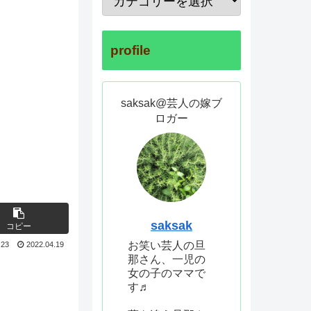
profile
saksak@芸人の嫁ブ
ロガー
saksak
コピー
お笑い芸人の旦
.23
2022.04.19
那さん、一児の
女の子のママで
す♬