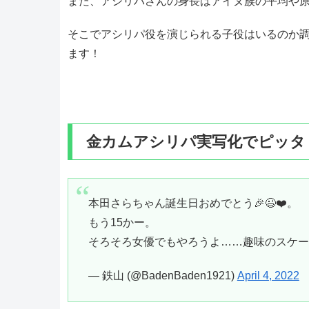
また、アシリパさんの身長はアイヌ族の平均や
そこでアシリパ役を演じられる子役はいるのか
ます！
金カムアシリパ実写化でピッタ
本田さらちゃん誕生日おめでとう🎉😉❤️。
もう15かー。
そろそろ女優でもやろうよ……趣味のスケ
— 鉄山 (@BadenBaden1921)
April 4, 2022