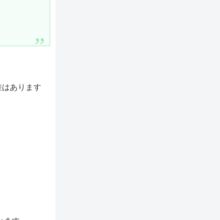
差はあります
＾