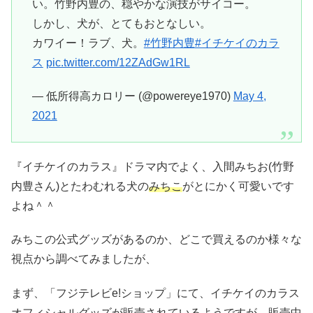
い。竹野内豊の、穏やかな演技がサイコー。
しかし、犬が、とてもおとなしい。
カワイー！ラブ、犬。
#竹野内豊
#イチケイのカラ
ス
pic.twitter.com/12ZAdGw1RL
— 低所得高カロリー (@powereye1970)
May 4,
2021
『イチケイのカラス』ドラマ内でよく、入間みちお(竹野
内豊さん)とたわむれる犬の
みちこ
がとにかく可愛いです
よね＾＾
みちこの公式グッズがあるのか、どこで買えるのか様々な
視点から調べてみましたが、
まず、「フジテレビe!ショップ」にて、イチケイのカラス
オフィシャルグッズが販売されているようですが、
販売中