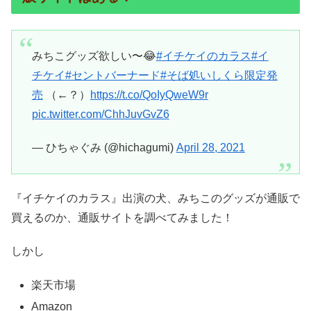
みちこグッズ欲しい〜😂
#イチケイのカラス
#イ
チケイ
#セントバーナード
#そば処いしくら限定発
売
（←？）
https://t.co/QoIyQweW9r
pic.twitter.com/ChhJuvGvZ6
— ひちゃぐみ (@hichagumi)
April 28, 2021
『イチケイのカラス』出演の犬、みちこのグッズが通販で
買えるのか、通販サイトを調べてみました！
しかし
楽天市場
Amazon