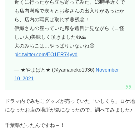
近くに行ったから立ち寄ってみた。13時半近くで
も店内満席で次々とお客さんの出入りがあったか
ら、店内の写真は取れず😅残念！
伊織さんの座っていた席を遠目に見ながら（←怪
しい人)美味しく頂きました😋🙏
犬のみちこは…やっぱりいないね😆
pic.twitter.com/EO1ER74yvd
— ★やまばと★ (@yamaneko1936)
November
10, 2021
ドラマ内でみちこグッズが売っていた「いしくら」ロケ地
になったお店の場所が気になったので、調べてみました♪
千葉県だったんですね～！