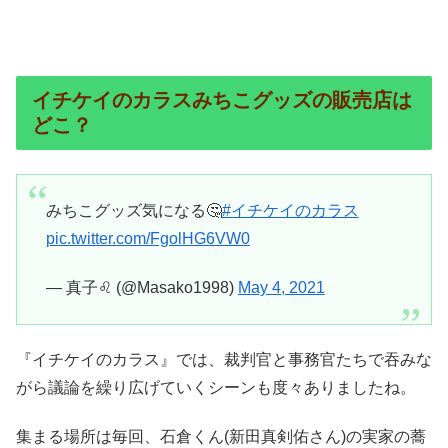
イチケイのカラスみちこグッズの販売店は
どこ？
みちこグッズ気になる🤔
#イチケイのカラス
pic.twitter.com/FgolHG6VW0
— 真子♌ (@Masako1998)
May 4, 2021
『イチケイのカラス』では、裁判官と事務官たちで吞みな
がら議論を繰り広げていくシーンも度々ありましたね。
集まる場所は毎回、石倉くん(新田真剣佑さん)の実家の蕎